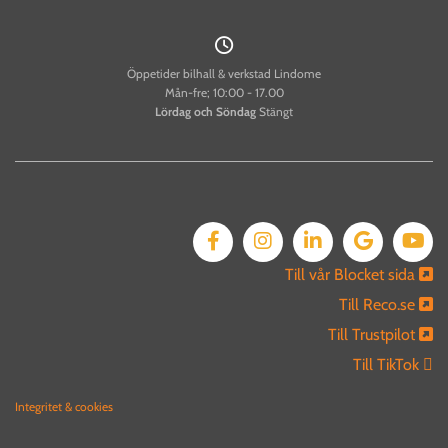

Öppetider bilhall & verkstad Lindome
Mån-fre; 10:00 - 17.00
Lördag och
Söndag
Stängt
Till vår Blocket sida

Till Reco.se

Till Trustpilot

Till TikTok 
Integritet & cookies