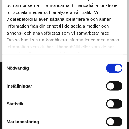
och annonserna till användarna, tillhandahålla funktioner
Upptäck våra utvalda begagnade bilar med
för sociala medier och analysera vår trafik. Vi
automatlåda och dragkrok
vidarebefordrar även sådana identifierare och annan
Se våra bilar med aut & drag
information från din enhet till de sociala medier och
annons- och analysföretag som vi samarbetar med.
Dessa kan i sin tur kombinera informationen med annan
information som du har tillhandahållit eller som de har
samlat in när du har använt deras tjänster.
Samtyckesval
Nödvändig
Att låna kostar pengar!
Inställningar
Om du inte kan betala tillbaka skulden i tid riskerar du en
betalningsanmärkning. Det kan leda till svårigheter att få hyra
Statistik
bostad, teckna abonnemang och få nya lån. ”För stöd, vänd
dig till budget- och skuldrådgivningen i din kommun.
Kontaktuppgifter finns på
konsumentverket.se.
Marknadsföring