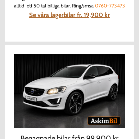
alltid ett 50 tal billiga bilar.
Ring/smsa
0760-773473
Se våra lagerbilar fr. 19,900 kr
Begagnade bilar från 99,900 kr