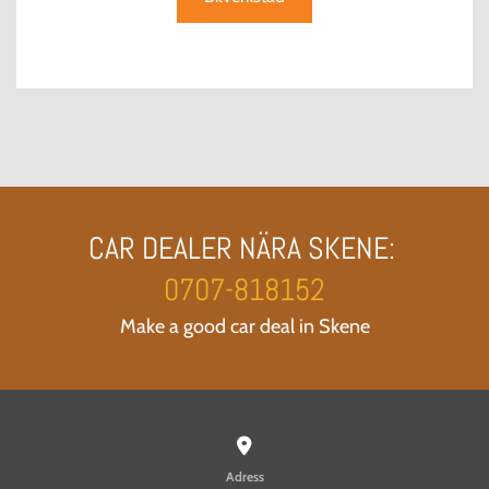
CAR DEALER NÄRA SKENE:
0707-818152
Make a good car deal in Skene

Adress