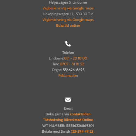
Heljesvägen 5 Lindome
Vägbeskrivning via Google maps
Lidköpingsvägen 12, 530 30 Tun
Vägbeskrivning via Google maps
Boka tid online

Telefon
Lindome:
031 - 28 10 00
Tun:
0707 - 81 81 52
Orgnr:
556626-8693
Reklamation

Email
Boka gärna via
kontaktsidan
Tidsbokning Bilverkstad Online
VAT NUMBER: SE556226869301
Betala med Swish
123-394 49 23