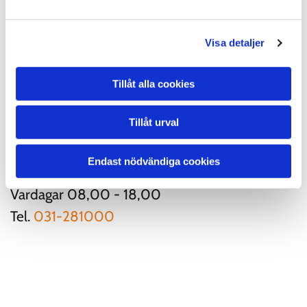
Elfel
Låsproblem
Visa detaljer
Fönsterhissar
Bromsservice
Tillåt alla cookies
AC-service
Lampbyten
Tillåt urval
Däckbyte ihop med service
Endast nödvändiga cookies
Tidsbokning
Vardagar 08,00 - 18,00
Tel.
031-281000