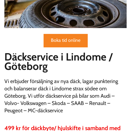
Boka tid online
Däckservice i Lindome /
Göteborg
Vi erbjuder försäljning av nya däck, lagar punktering
och balanserar däck i Lindome strax södee om
Göteborg. Vi utför däckservice på bilar som Audi –
Volvo- Volkswagen – Skoda – SAAB – Renault –
Peugeot – MC-däckservice
499 kr för däckbyte/ hjulskifte i samband med