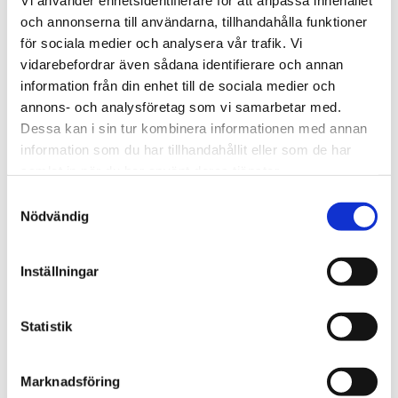
Vi använder enhetsidentifierare för att anpassa innehållet
Boka tid online
och annonserna till användarna, tillhandahålla funktioner
för sociala medier och analysera vår trafik. Vi
vidarebefordrar även sådana identifierare och annan
information från din enhet till de sociala medier och
annons- och analysföretag som vi samarbetar med.
Dessa kan i sin tur kombinera informationen med annan
information som du har tillhandahållit eller som de har
samlat in när du har använt deras tjänster.
Samtyckesval
Nödvändig
Inställningar
Statistik
Bilverkstaden erbjuder följande;
Bilreparationer i Lindome & Kungsbacka
Marknadsföring
Kamremsbyten