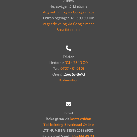
Adress
Heljesvägen 5 Lindome
Vägbeskrivning via Google maps
Lidköpingsvägen 12, 530 30 Tun
Vägbeskrivning via Google maps
Boka tid online

Telefon
Lindome:
031 - 28 10 00
Tun:
0707 - 81 81 52
Orgnr:
556626-8693
Reklamation

Email
Boka gärna via
kontaktsidan
Tidsbokning Bilverkstad Online
VAT NUMBER: SE556226869301
Betala med Swish
123-394 49 23