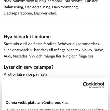
däck. Välkommen! Kunnig personal. Bra service. Tjänster:
Balansering, Däckförsäljning, Däckmontering,
Däckreparationer, Däckverkstad.
Nya bildäck i Lindome
Stort utbud till de flesta fabrikat. Behöver du sommardäck
eller vinterdäck, vi har däck till många bilar, tex, Volvo, BMW,
Audi, Mecedes, VW och många fler. Ring och fråga oss!
Lyser din servicelampa?
Vi utför bilservice på nästan
alla bilmärken bl.a. Audi, BMW, Citroen, Ford,
Mercedes, Peugeot, Skoda, Toyota,
Kia, Volvo, VW m.m. följ oss på
facebook
och för att se
aktuella erbjudanden i vår bilverkstad.
Denna webbplats använder cookies