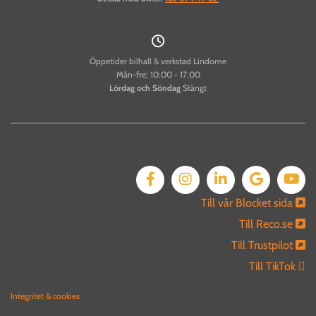

Öppetider bilhall & verkstad Lindome
Mån-fre; 10:00 - 17.00
Lördag och
Söndag
Stängt
Till vår Blocket sida

Till Reco.se

Till Trustpilot

Till TikTok 
Integritet & cookies