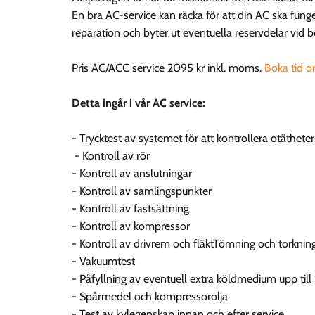
En bra AC-service kan räcka för att din AC ska funger
reparation och byter ut eventuella reservdelar vid 
Pris AC/ACC service 2095 kr inkl. moms.
Boka tid o
Detta ingår i vår AC service:
- Trycktest av systemet för att kontrollera otätheter
- Kontroll av rör
- Kontroll av anslutningar
- Kontroll av samlingspunkter
- Kontroll av fastsättning
- Kontroll av kompressor
- Kontroll av drivrem och fläktTömning och torkni
- Vakuumtest
- Påfyllning av eventuell extra köldmedium upp til
- Spårmedel och kompressorolja
- Test av kylegenskap innan och efter service