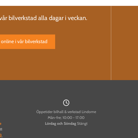
 vår bilverkstad alla dagar i veckan.
online i vår bilverkstad

Öppetider bilhall & verkstad Lindome
Mån-fre; 10:00 - 17.00
e
Lördag och
Söndag
Stängt
01
3