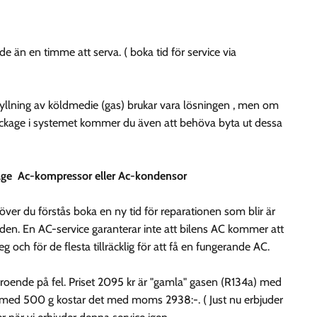
e än en timme att serva. ( boka tid för service via
åfyllning av köldmedie (gas) brukar vara lösningen , men om
läckage i systemet kommer du även att behöva byta ut dessa
eglage Ac-kompressor eller Ac-kondensor
över du förstås boka en ny tid för reparationen som blir är
naden. En AC-service garanterar inte att bilens AC kommer att
g och för de flesta tillräcklig för att få en fungerande AC.
eroende på fel. Priset 2095 kr är "gamla" gasen (R134a) med
) med 500 g kostar det med moms 2938:-. ( Just nu erbjuder