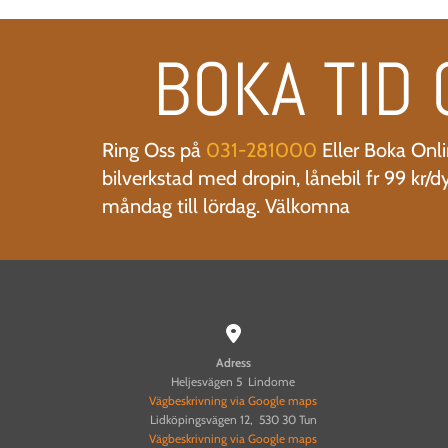
BOKA TID 
Ring Oss på
031-281000
Eller Boka Onli
bilverkstad med dropin, lånebil fr 99 kr/d
måndag till lördag. Välkomna

Adress
Heljesvägen 5 Lindome
Vägbeskrivning via Google maps
Lidköpingsvägen 12, 530 30 Tun
Vägbeskrivning via Google maps