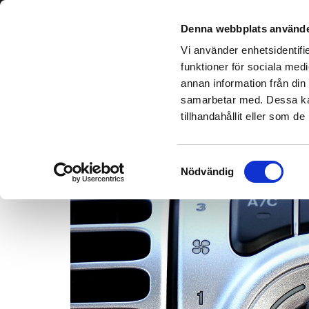
Denna webbplats använde
Vi använder enhetsidentifie
funktioner för sociala medi
annan information från din
samarbetar med. Dessa kan
AC-service på vår verksta
tillhandahållit eller som d
Samtyckesval
Nödvändig