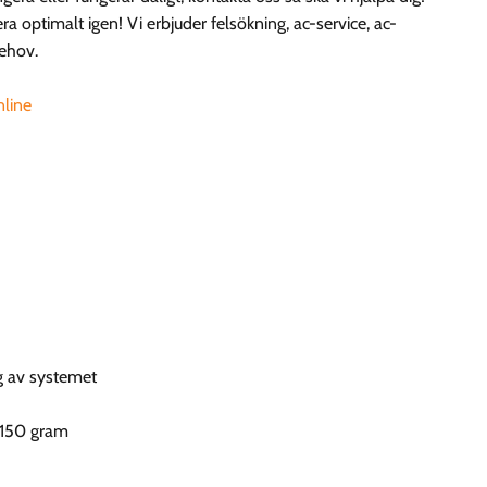
a optimalt igen! Vi erbjuder felsökning, ac-service, ac-
behov.
nline
ng av systemet
l 150 gram