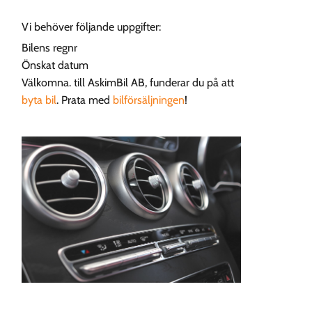
Vi behöver följande uppgifter:
Bilens regnr
Önskat datum
Välkomna. till AskimBil AB, funderar du på att
byta bil
. Prata med
bilförsäljningen
!