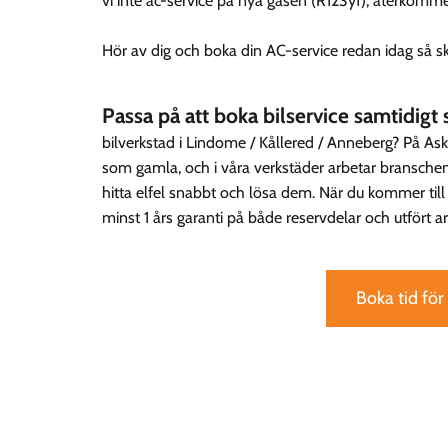
vi inte ac-service på nya gasen (R123yf), återkomme
Hör av dig och boka din AC-service redan idag så ska
Passa på att boka bilservice samtidig
bilverkstad i Lindome / Kållered / Anneberg? På Aski
som gamla, och i våra verkstäder arbetar branschens 
hitta elfel snabbt och lösa dem. När du kommer till As
minst 1 års garanti på både reservdelar och utfört a
Boka tid för