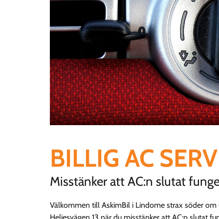
BILLIG AC SER
Misstänker att AC:n slutat funger
Välkommen till AskimBil i Lindome strax söder om 
Heljesvägen 13 när du misstänker att AC:n slutat fung