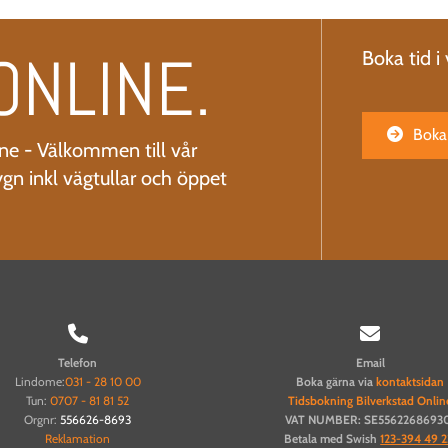
ONLINE.
Boka tid i
Boka 
ne - Välkommen till vår
ygn inkl vägtullar och öppet


Telefon
Email
Lindome:
031 - 28 10 00
Boka gärna via
kontaktsidan
Tun:
0707 - 81 81 52
Tidsbokning Bilverkstad Onlin
Orgnr:
556626-8693
VAT NUMBER: SE5562268693
Reklamation
Betala med Swish
123-394 49 2