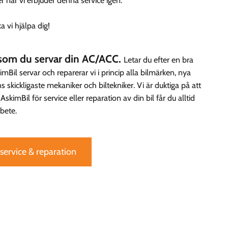
r när vi erbjuder denna service igen.
 vi hjälpa dig!
t som du servar din AC/ACC.
Letar du efter en bra
mBil servar och reparerar vi i princip alla bilmärken, nya
skickligaste mekaniker och biltekniker. Vi är duktiga på att
kimBil för service eller reparation av din bil får du alltid
rbete.
 service & reparation