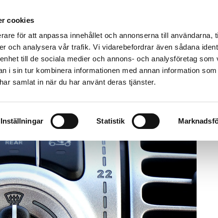
r cookies
BILAR KÖPES
BOKA TID VERKSTAD
BEGAGNADE BILAR
rare för att anpassa innehållet och annonserna till användarna, t
er och analysera vår trafik. Vi vidarebefordrar även sådana ident
 enhet till de sociala medier och annons- och analysföretag som 
 i sin tur kombinera informationen med annan information som
d i Lindome | AskimBil
e har samlat in när du har använt deras tjänster.
Inställningar
Statistik
Marknadsfö