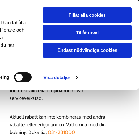
Tillåt alla cookies
BILVERKSTAD
GALLERI
LEDIGT JOBB
OM OSS
HITTA HIT
illhandahålla
ifierare och
Tillåt urval
vi
 du har
Lyser din servicelampa?
Endast nödvändiga cookies
Vi utför bilservice på nästan
alla bilmärken bl.a. Audi, BMW, Citroen, Ford,
Mercedes, Peugeot, Skoda, Toyota,
ring
Visa detaljer
Kia, Volvo, VW m.m. följ oss på
facebook
och
för att se aktuella erbjudanden i vår
serviceverkstad.
Aktuell rabatt kan inte kombineras med andra
rabatter eller erbjudanden. Välkomna med din
bokning. Boka tid;
031-281000