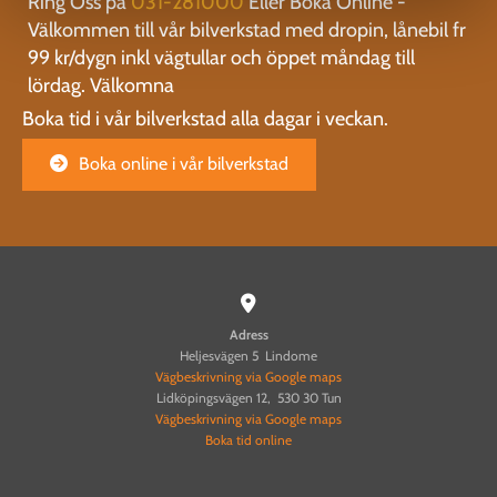
Ring Oss på
031-281000
Eller Boka Online -
Välkommen till vår bilverkstad med dropin, lånebil fr
99 kr/dygn inkl vägtullar och öppet måndag till
lördag. Välkomna
Boka tid i vår bilverkstad alla dagar i veckan.
Boka online i vår bilverkstad

Adress
Heljesvägen 5 Lindome
Vägbeskrivning via Google maps
Lidköpingsvägen 12, 530 30 Tun
Vägbeskrivning via Google maps
Boka tid online