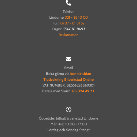

Telefon
Lindome:
031 - 28 10 00
Tun:
0707 - 81 81 52
Orgnr:
556626-8693
Reklamation

Email
Boka gärna via
kontaktsidan
Tidsbokning Bilverkstad Online
VAT NUMBER: SE556226869301
Betala med Swish
123-394 49 23

Öppetider bilhall & verkstad Lindome
Mån-fre; 10:00 - 17.00
Lördag och
Söndag
Stängt