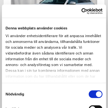
Denna webbplats använder cookies
Vi använder enhetsidentifierare för att anpassa innehållet
och annonserna till användarna, tillhandahålla funktioner
för sociala medier och analysera vår trafik. Vi
vidarebefordrar även sådana identifierare och annan
information från din enhet till de sociala medier och
annons- och analysföretag som vi samarbetar med.
Automat & dragkrok
Dessa kan i sin tur kombinera informationen med annan
information som du har tillhandahållit eller som de har
Upptäck våra utvalda begagnade bilar med
samlat in när du har använt deras tjänster.
automatlåda och dragkrok
Samtyckesval
Se våra bilar med aut & drag
Nödvändig