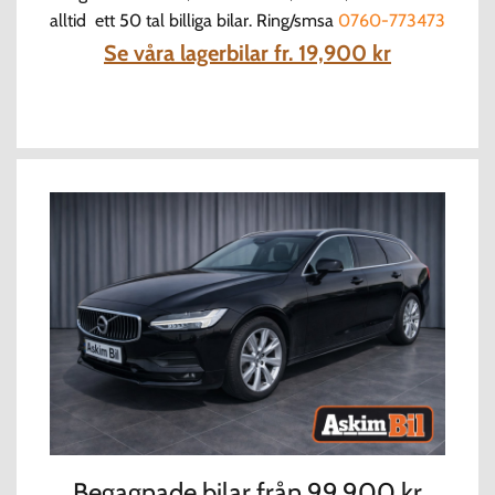
alltid ett 50 tal billiga bilar.
Ring/smsa
0760-773473
Se våra lagerbilar fr. 19,900 kr
Begagnade bilar från 99,900 kr