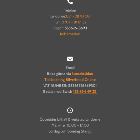

Telefon
Lindome:
031 - 28 10 00
Tun:
0707 - 81 81 52
Orgnr:
556626-8693
Reklamation

Email
Boka gärna via
kontaktsidan
Tidsbokning Bilverkstad Online
VAT NUMBER: SE556226869301
Betala med Swish
123-394 49 23

Öppetider bilhall & verkstad Lindome
Mån-fre; 10:00 - 17.00
Lördag och
Söndag
Stängt