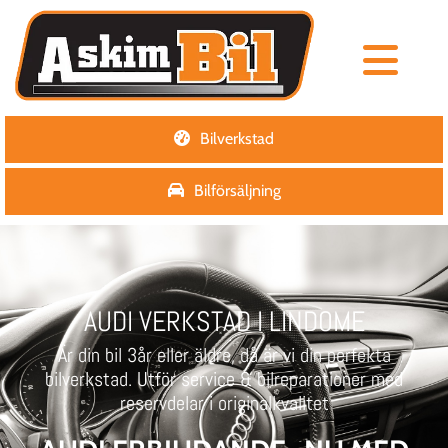
Bilverkstad
Bilförsäljning
AUDI VERKSTAD I LINDOME
Är din bil 3år eller äldre, då är vi din perfekta
bilverkstad. Utför service & bilreparationer med
reservdelar i originalkvalitet