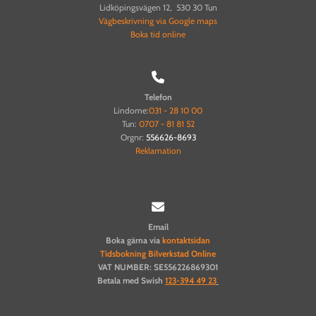
Lidköpingsvägen 12, 530 30 Tun
Vägbeskrivning via Google maps
Boka tid online

Telefon
Lindome:
031 - 28 10 00
Tun:
0707 - 81 81 52
Orgnr:
556626-8693
Reklamation

Email
Boka gärna via
kontaktsidan
Tidsbokning Bilverkstad Online
VAT NUMBER: SE556226869301
Betala med Swish
123-394 49 23