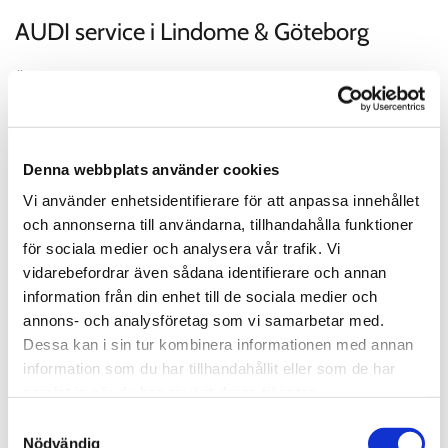
AUDI service i Lindome & Göteborg
Är din bil 3år eller äldre, då är vi din perfekta bilverkstad.
Bilservice enligt din AUDI's servicebok eller fabrikants
rekomendationer, lyser din servicelampa? Dags för bilservice?
- Vi vet vad du och din AUDI behöver! Det kan vara allt från
Denna webbplats använder cookies
Byte olja + filter, Grundservice - Basservice till Originalservice -
Vi använder enhetsidentifierare för att anpassa innehållet
Fullservice. Vi på AskimBil följer bilfabrikantens
och annonserna till användarna, tillhandahålla funktioner
rekommendationer enligt ett AUDI serviceprotokoll avseende
för sociala medier och analysera vår trafik. Vi
din bil, utrustning och efter bilens aktuella serviceintervall
vidarebefordrar även sådana identifierare och annan
enligt km
information från din enhet till de sociala medier och
annons- och analysföretag som vi samarbetar med.
Läs mer
Dessa kan i sin tur kombinera informationen med annan
information som du har tillhandahållit eller som de har
samlat in när du har använt deras tjänster.
Samtyckesval
Nödvändig