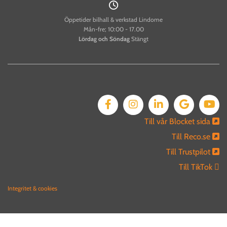

Öppetider bilhall & verkstad Lindome
Mån-fre; 10:00 - 17.00
Lördag och
Söndag
Stängt
Till vår Blocket sida

Till Reco.se

Till Trustpilot

Till TikTok 
Integritet & cookies