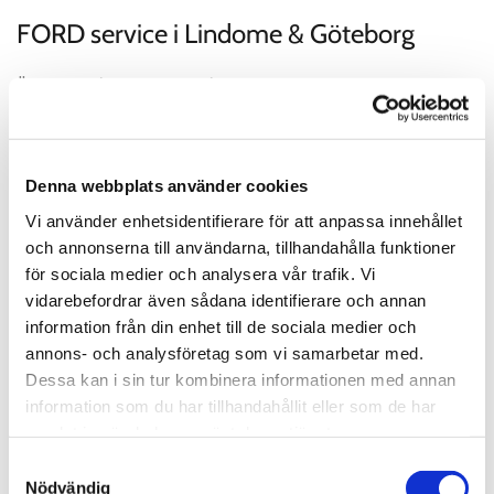
FORD service i Lindome & Göteborg
Är din bil 3år eller äldre, då är vi din perfekta bilverkstad.
Bilservice enligt din FORD's servicebok eller fabrikants
rekomendationer, lyser din servicelampa? Dags för bilservice?
- Vi vet vad du och din FORD behöver! Det kan vara allt från
Denna webbplats använder cookies
Byte olja + filter, Grundservice - Basservice till Originalservice -
Vi använder enhetsidentifierare för att anpassa innehållet
Fullservice. Vi på AskimBil följer bilfabrikantens
och annonserna till användarna, tillhandahålla funktioner
rekommendationer enligt ett FORD serviceprotokoll
för sociala medier och analysera vår trafik. Vi
avseende din bil, utrustning och efter bilens aktuella
vidarebefordrar även sådana identifierare och annan
serviceintervall enligt km
information från din enhet till de sociala medier och
annons- och analysföretag som vi samarbetar med.
Läs mer
Dessa kan i sin tur kombinera informationen med annan
information som du har tillhandahållit eller som de har
samlat in när du har använt deras tjänster.
Samtyckesval
Nödvändig