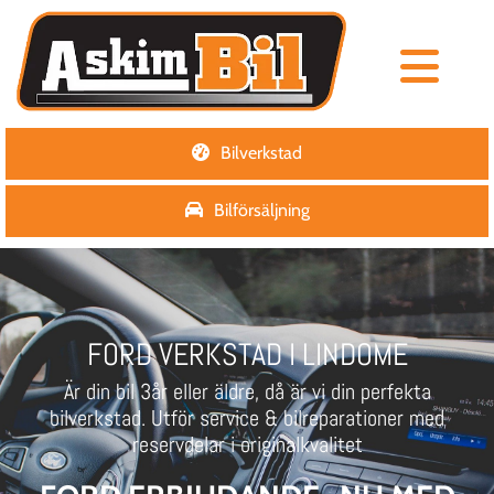
Bilverkstad
Bilförsäljning
FORD VERKSTAD I LINDOME
Är din bil 3år eller äldre, då är vi din perfekta
bilverkstad. Utför service & bilreparationer med
reservdelar i originalkvalitet