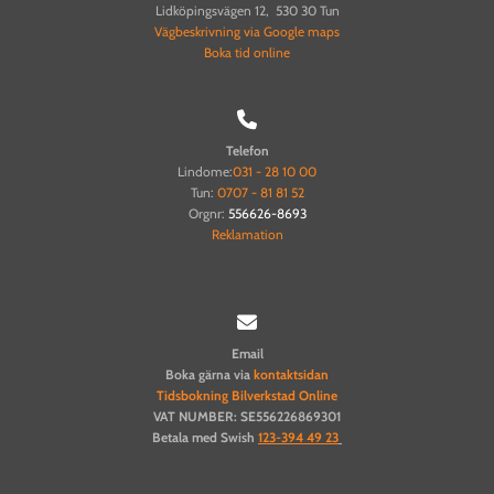
Lidköpingsvägen 12, 530 30 Tun
Vägbeskrivning via Google maps
Boka tid online

Telefon
Lindome:
031 - 28 10 00
Tun:
0707 - 81 81 52
Orgnr:
556626-8693
Reklamation

Email
Boka gärna via
kontaktsidan
Tidsbokning Bilverkstad Online
VAT NUMBER: SE556226869301
Betala med Swish
123-394 49 23